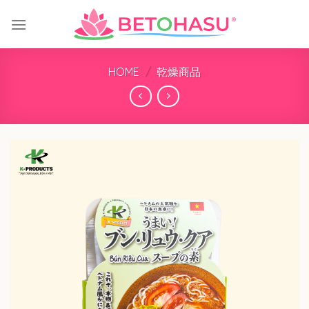
Skip
to
content
HOME
/
乾燥商品