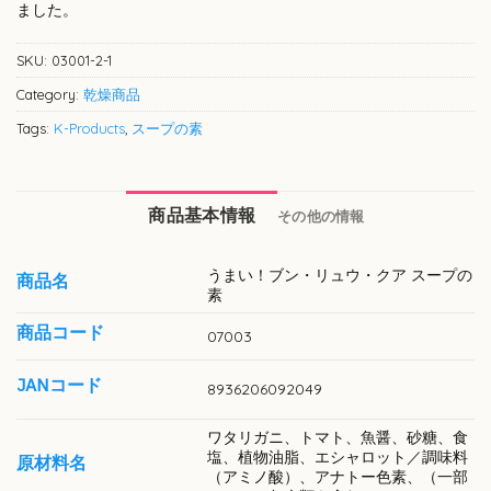
ました。
SKU:
03001-2-1
Category:
乾燥商品
Tags:
K-Products
,
スープの素
商品基本情報
その他の情報
うまい！ブン・リュウ・クア スープの
商品名
素
商品コード
07003
JANコード
8936206092049
ワタリガニ、トマト、魚醤、砂糖、食
塩、植物油脂、エシャロット／調味料
原材料名
（アミノ酸）、アナトー色素、（一部