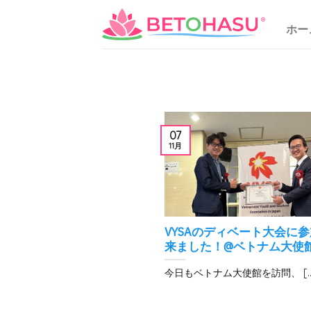
Skip
to
ホー
content
07
11月
VYSAのディベート大会に
来ました！@ベトナム大使
今日もベトナム大使館を訪問、 [...