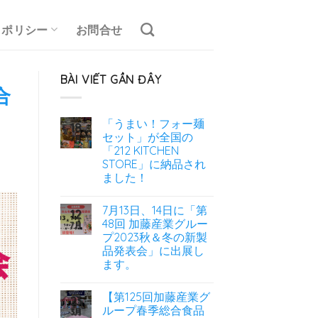
ポリシー
お問合せ
BÀI VIẾT GẦN ĐÂY
合
「うまい！フォー麺
18
セット」が全国の
7月
「212 KITCHEN
STORE」に納品され
ました！
7月13日、14日に「第
12
48回 加藤産業グルー
7月
プ2023秋＆冬の新製
品発表会」に出展し
ます。
【第125回加藤産業グ
23
ループ春季総合食品
3月