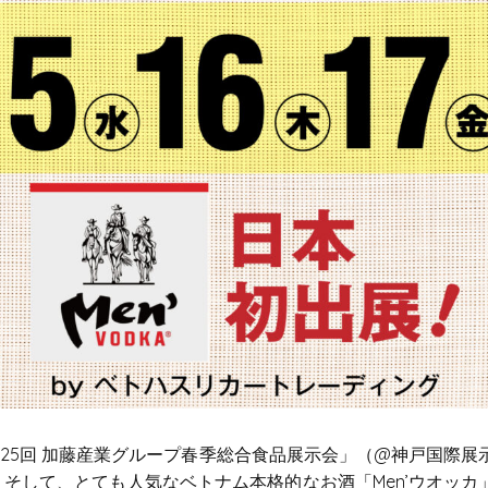
は「第125回 加藤産業グループ春季総合食品展示会」（@神戸国際展
。そして、とても人気なベトナム本格的なお酒「Men’ウオッカ