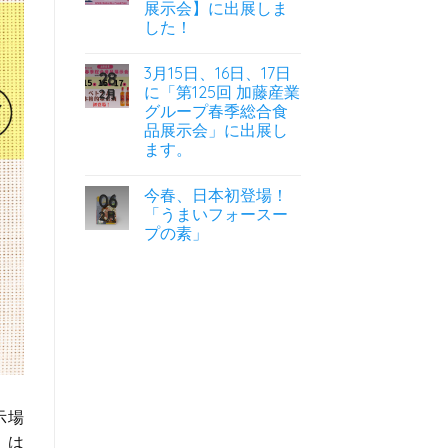
展示会】に出展しま
した！
3月15日、16日、17日
28
に「第125回 加藤産業
2月
グループ春季総合食
品展示会」に出展し
ます。
今春、日本初登場！
06
「うまいフォースー
2月
プの素」
示場
」は