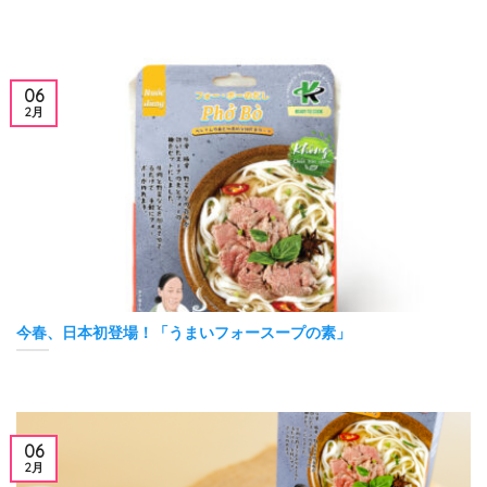
06
2月
今春、日本初登場！「うまいフォースープの素」
06
2月