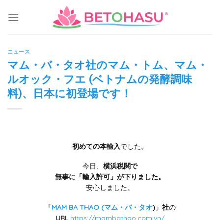
Skip
to
content
ニュース
マム・バ・タオ社のマム・トム、マム・
ルオック・フエ (ベトナムの発酵調味
料)、日本に初登場です！
初めての本輸入
でした。
今日、
横浜税関で
無事に「輸入許可」が下りました。
安心しました。
「
MAM BA THAO (マム・バ・タオ
)」社
の
URL
https://mambathao.com.vn/