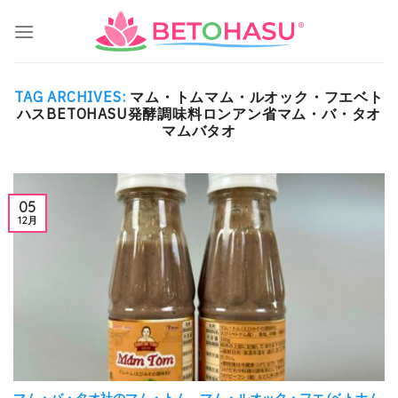
Skip
to
content
TAG ARCHIVES:
マム・トムマム・ルオック・フエベト
ハスBETOHASU発酵調味料ロンアン省マム・バ・タオ
マムバタオ
05
12月
マム・バ・タオ社のマム・トム、マム・ルオック・フエ (ベトナム